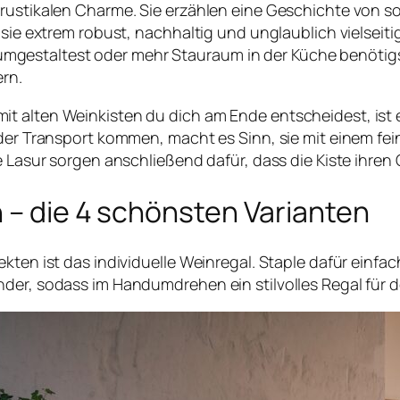
 rustikalen Charme. Sie erzählen eine Geschichte von 
 sie extrem robust, nachhaltig und unglaublich vielseiti
estaltest oder mehr Stauraum in der Küche benötigst
rn.
t alten Weinkisten du dich am Ende entscheidest, ist 
oder Transport kommen, macht es Sinn, sie mit einem fe
e Lasur sorgen anschließend dafür, dass die Kiste ihren
 – die 4 schönsten Varianten
ekten ist das individuelle Weinregal. Staple dafür einf
nder, sodass im Handumdrehen ein stilvolles Regal für 