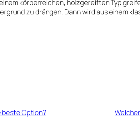
u einem körperreichen, holzgereiften Typ grei
rdergrund zu drängen. Dann wird aus einem kl
e beste Option?
Welcher