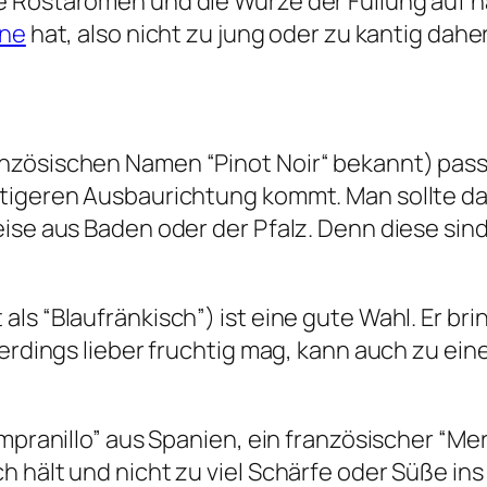
 Röstaromen und die Würze der Füllung auf h
ine
hat, also nicht zu jung oder zu kantig dah
nzösischen Namen “Pinot Noir“ bekannt) pass
tigeren Ausbaurichtung kommt. Man sollte dab
se aus Baden oder der Pfalz. Denn diese sind 
ls “Blaufränkisch”) ist eine gute Wahl. Er br
lerdings lieber fruchtig mag, kann auch zu ein
pranillo” aus Spanien, ein französischer “Merlo
 hält und nicht zu viel Schärfe oder Süße ins 