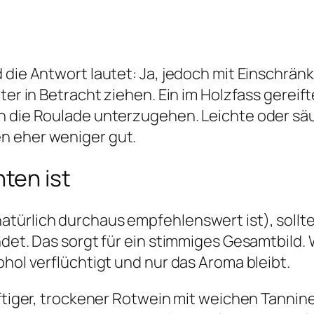
 die Antwort lautet: Ja, jedoch mit Einschrän
eter in Betracht ziehen. Ein im Holzfass ger
en die Roulade unterzugehen. Leichte oder sä
n eher weniger gut.
ten ist
türlich durchaus empfehlenswert ist), sollte
ndet. Das sorgt für ein stimmiges Gesamtbild.
ohol verflüchtigt und nur das Aroma bleibt.
äftiger, trockener Rotwein mit weichen Tannin